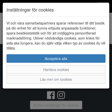
Klintheims
Toggl
Inställningar för cookies
navig
Vi och våra samarbetspartners sparar referenser till ditt besök
HEM
RIEKER
på din enhet för att kunna erbjuda anpassade funktioner,
spara besöksstatistik och för att möjliggöra personifierad
Kunde inte hitta några artiklar...
marknadsföring. Utöver nödvändiga cookies, som krävs för
sida ska fungera, kan du själv välja vilken typ av cookies du vill
tillåta.
Acceptera alla
AB Klintheims
Hantera cookies
Kaggensgatan 19, 39232 KALMAR, Telefon:
0480-147
17
Läs mer om cookies
Vanliga frågor
|
Om oss
|
Kontakta oss
|
Öppettider
Ändra inställingar för cookies