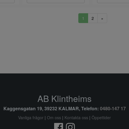
1
2
»
AB Klintheims
Kaggensgatan 19, 39232 KALMAR, Telefon:
0480-147 17
Vanliga frågor
|
Om oss
|
Kontakta oss
|
Öppettider