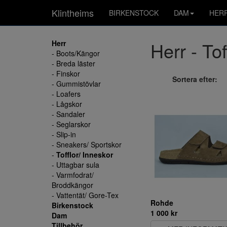
Klintheims
BIRKENSTOCK
DAM
HER
Herr - Tof
Herr
- Boots/Kängor
- Breda läster
- Finskor
Sortera efter:
- Gummistövlar
- Loafers
- Lågskor
- Sandaler
- Seglarskor
- Slip-in
- Sneakers/ Sportskor
-
Tofflor/ Inneskor
- Uttagbar sula
- Varmfodrat/
Broddkängor
- Vattentät/ Gore-Tex
Rohde
Birkenstock
1 000 kr
Dam
Tillbehör