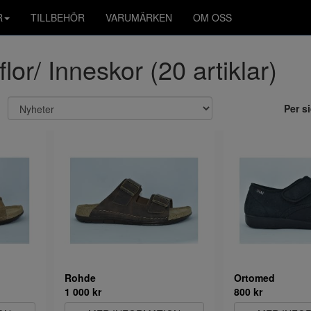
R
TILLBEHÖR
VARUMÄRKEN
OM OSS
flor/ Inneskor (20 artiklar)
Per s
Rohde
Ortomed
1 000 kr
800 kr