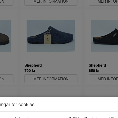
ON
MER INFORMATION
MER INFO
Shepherd
Shepherd
700 kr
650 kr
ON
MER INFORMATION
MER INFO
ningar för cookies