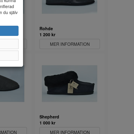
att kunna
nifierad
n du själv
Rohde
1 200 kr
RMATION
MER INFORMATION
Shepherd
1 000 kr
RMATION
MER INFORMATION