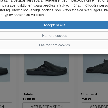
ra samarbetspartners sparar referenser till ditt besök på din enhet för 
npassade funktioner, spara besöksstatistik och för att möjliggöra perso
föring. Utöver nödvändiga cookies, som krävs för sida ska fungera, ka
en typ av cookies du vill tillåta.
Rohde
Rohde
Acceptera alla
700 kr
700 kr
ON
MER INFORMATION
MER INFO
Hantera cookies
Läs mer om cookies
Rohde
Shepherd
1 000 kr
750 kr
ON
MER INFORMATION
MER INFO