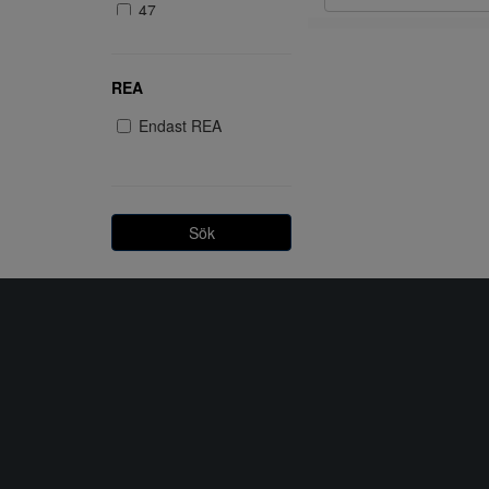
47
REA
Endast REA
Sök