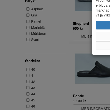
Färger
Vi och vå
erbjuda a
Asphalt
marknads
Grå
välja vilk
Kamel
Shepherd
Marinblå
650 kr
Mörkbrun
MER INFORMATI
Svart
Storlekar
40
41
42
43
44
Rohde
45
1 100 kr
46
MER INFORMATI