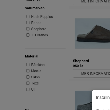
MER INFORMATI
Varumärken
Hush Puppies
Rohde
Shepherd
TD Brands
Material
Shepherd
Fårskinn
950 kr
Mocka
MER INFORMATI
Skinn
Textil
Ull
Inställ