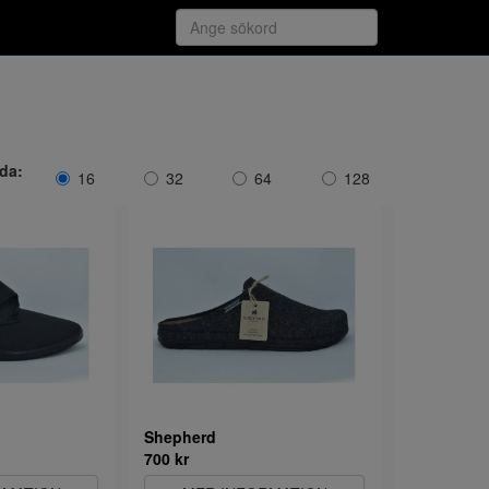
ida:
16
32
64
128
Shepherd
700 kr