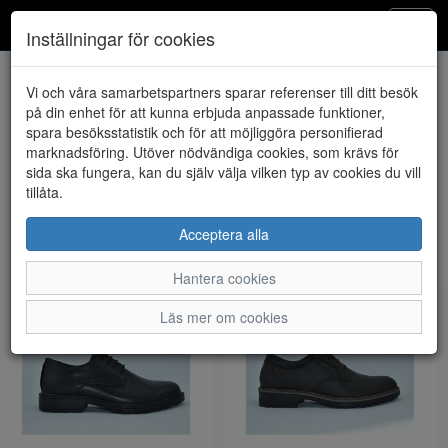
Klintheims
Toggl
Inställningar för cookies
navig
Visa filter
Vi och våra samarbetspartners sparar referenser till ditt besök
på din enhet för att kunna erbjuda anpassade funktioner,
Herr - Vattentät/ Gore-Tex
spara besöksstatistik och för att möjliggöra personifierad
marknadsföring. Utöver nödvändiga cookies, som krävs för
(56 artiklar)
sida ska fungera, kan du själv välja vilken typ av cookies du vill
tillåta.
Sortera efter:
Acceptera alla
Hantera cookies
Läs mer om cookies