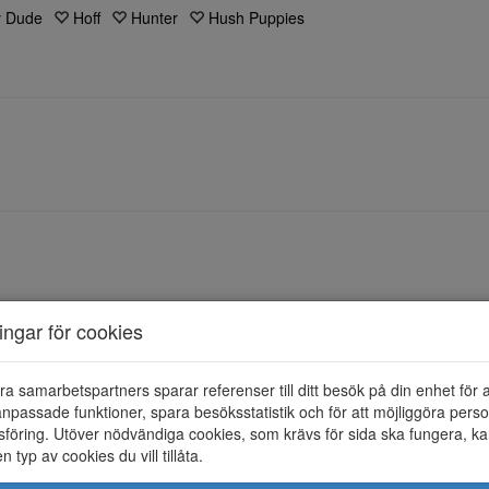
 Dude
Hoff
Hunter
Hush Puppies
ningar för cookies
ra samarbetspartners sparar referenser till ditt besök på din enhet för 
npassade funktioner, spara besöksstatistik och för att möjliggöra perso
föring. Utöver nödvändiga cookies, som krävs för sida ska fungera, ka
en typ av cookies du vill tillåta.