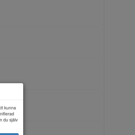
att kunna
nifierad
n du själv