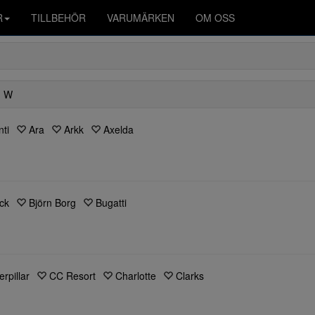
R
TILLBEHÖR
VARUMÄRKEN
OM OSS
W
ti
Ara
Arkk
Axelda
ck
Björn Borg
Bugatti
erpillar
CC Resort
Charlotte
Clarks