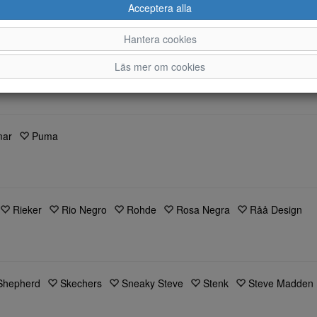
Acceptera alla
Hantera cookies
Läs mer om cookies
mar
Puma
Rieker
Rio Negro
Rohde
Rosa Negra
Råå Design
Shepherd
Skechers
Sneaky Steve
Stenk
Steve Madden