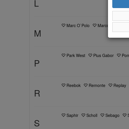
L
Marc O`Polo
Marco Bossi
M
Park West
Pius Gabor
Po
P
Reebok
Remonte
Replay
R
Saphir
Scholl
Sebago
S