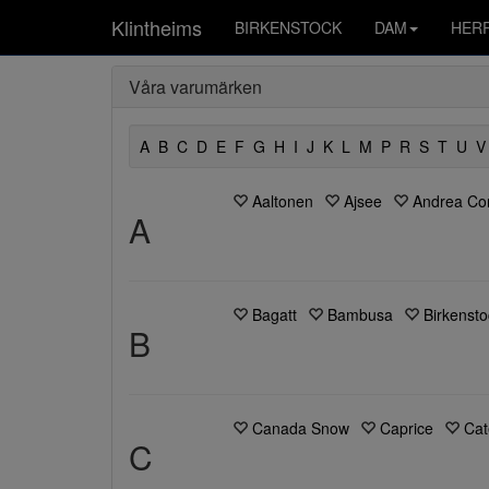
Klintheims
BIRKENSTOCK
DAM
HER
Våra varumärken
A
B
C
D
E
F
G
H
I
J
K
L
M
P
R
S
T
U
V
Aaltonen
Ajsee
Andrea Con
A
Bagatt
Bambusa
Birkensto
B
Canada Snow
Caprice
Cat
C