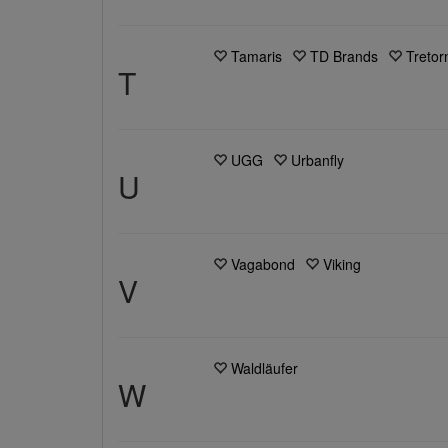
Tamaris
TD Brands
Tretor
T
UGG
Urbanfly
U
Vagabond
Viking
V
Waldläufer
W