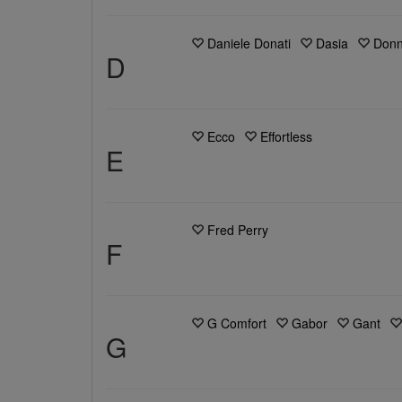
Daniele Donati
Dasia
Donn
D
Ecco
Effortless
E
Fred Perry
F
G Comfort
Gabor
Gant
G