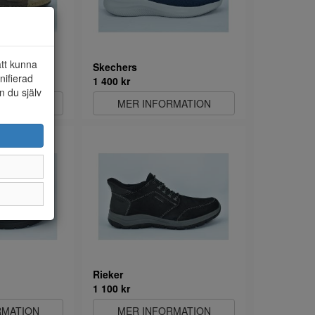
att kunna
Skechers
nifierad
1 400 kr
n du själv
RMATION
MER INFORMATION
Rieker
1 100 kr
RMATION
MER INFORMATION