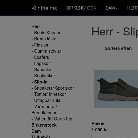
Klintheims
BIRKENSTOCK
DAM
HER
Herr - Sli
Herr
- Boots/Kängor
- Breda läster
- Finskor
Sortera efter:
- Gummistövlar
- Loafers
- Lågskor
- Sandaler
- Seglarskor
-
Slip-in
- Sneakers/ Sportskor
- Tofflor/ Inneskor
- Uttagbar sula
- Varmfodrat/
Broddkängor
- Vattentät/ Gore-Tex
Rieker
Birkenstock
1 000 kr
Dam
Tillbehör