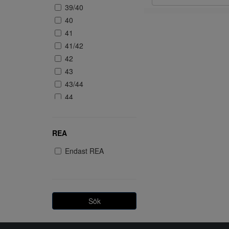
39/40
40
41
41/42
42
43
43/44
44
45
45/46
REA
46
Endast REA
Sök