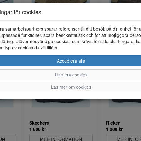
ningar för cookies
ra samarbetspartners sparar referenser till ditt besök på din enhet för 
Rohde
Rohde
npassade funktioner, spara besöksstatistik och för att möjliggöra perso
1 000 kr
1 000 kr
föring. Utöver nödvändiga cookies, som krävs för sida ska fungera, ka
ON
MER INFORMATION
MER INFO
en typ av cookies du vill tillåta.
Acceptera alla
Hantera cookies
Läs mer om cookies
Skechers
Rieker
1 600 kr
1 000 kr
ON
MER INFORMATION
MER INFO