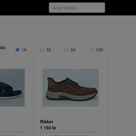
ida:
16
32
64
128
Rieker
1 150 kr