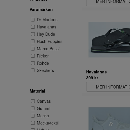
MER INFORMATI
Varumärken
Dr Martens
Havaianas
Hey Dude
Hush Puppies
Marco Bossi
Rieker
Rohde
Skechers
Havaianas
399 kr
MER INFORMATI
Material
Canvas
Gummi
Mocka
Mocka/textil