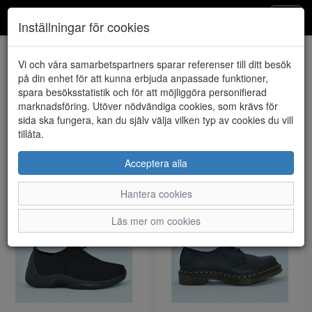
Klintheims
Toggl
Inställningar för cookies
navig
Visa filter
Vi och våra samarbetspartners sparar referenser till ditt besök
på din enhet för att kunna erbjuda anpassade funktioner,
Dam - Lågskor (62
spara besöksstatistik och för att möjliggöra personifierad
marknadsföring. Utöver nödvändiga cookies, som krävs för
artiklar)
sida ska fungera, kan du själv välja vilken typ av cookies du vill
tillåta.
Sortera efter:
Acceptera alla
Hantera cookies
Läs mer om cookies