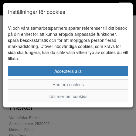
Klintheims
Toggl
Inställningar för cookies
navig
Vi och våra samarbetspartners sparar referenser till ditt besök
HEM
RIEKER
på din enhet för att kunna erbjuda anpassade funktioner,
spara besöksstatistik och för att möjliggöra personifierad
marknadsföring. Utöver nödvändiga cookies, som krävs för
sida ska fungera, kan du själv välja vilken typ av cookies du vill
tillåta.
Acceptera alla
Hantera cookies
Läs mer om cookies
Rieker
Varumärke: Rieker
Artikelnummer: 25202021
Material: Skinn
Färg: Brun