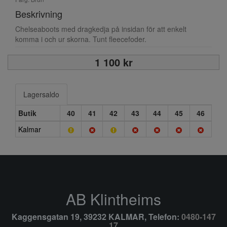
Beskrivning
Chelseaboots med dragkedja på insidan för att enkelt
komma i och ur skorna. Tunt fleecefoder.
1 100 kr
Lagersaldo
Butik
40
41
42
43
44
45
46
Kalmar
AB Klintheims
Kaggensgatan 19, 39232 KALMAR, Telefon:
0480-147
17