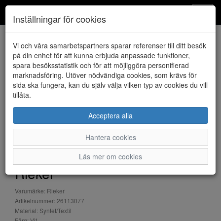
Klintheims
Toggl
Inställningar för cookies
navig
Vi och våra samarbetspartners sparar referenser till ditt besök
HEM
RIEKER
på din enhet för att kunna erbjuda anpassade funktioner,
spara besöksstatistik och för att möjliggöra personifierad
marknadsföring. Utöver nödvändiga cookies, som krävs för
sida ska fungera, kan du själv välja vilken typ av cookies du vill
tillåta.
Acceptera alla
Hantera cookies
Läs mer om cookies
Rieker
Varumärke: Rieker
Artikelnummer: 26113077
Material: Syntet/Textil
Färg: Vit