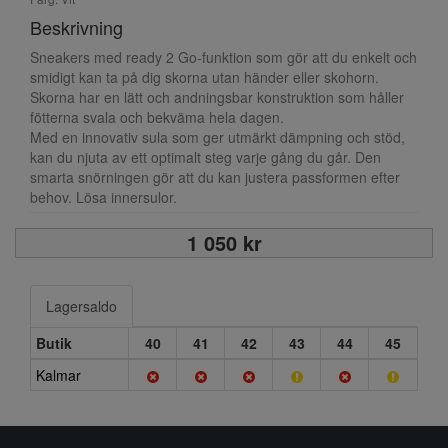
Beskrivning
Sneakers med ready 2 Go-funktion som gör att du enkelt och
smidigt kan ta på dig skorna utan händer eller skohorn.
Skorna har en lätt och andningsbar konstruktion som håller
fötterna svala och bekväma hela dagen.
Med en innovativ sula som ger utmärkt dämpning och stöd,
kan du njuta av ett optimalt steg varje gång du går. Den
smarta snörningen gör att du kan justera passformen efter
behov. Lösa innersulor.
1 050 kr
Lagersaldo
Butik
40
41
42
43
44
45
Kalmar